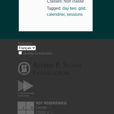
Classés: Non classé
Tagged:
day two
,
grid
,
calendrier
,
sessions
Traduction
Modifier la traduction