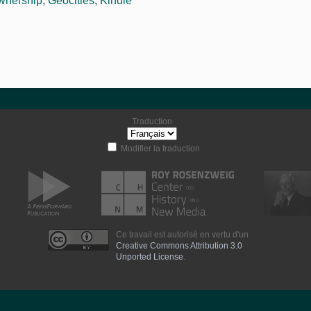
ownership
,
Geocities
,
Kindle
Traduction
Modifier la traduction
Ce travail est autorisé en vertu d'un
Creative Commons Attribution 3.0
Unported License
.