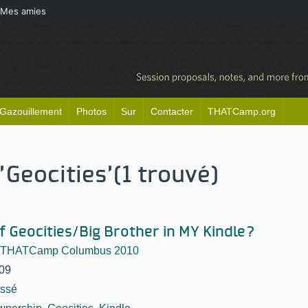
Mes amies
Gazouillement
Photos
Sur
Contacter
THATCamp.org
'Geocities'
(1 trouvé)
f Geocities/Big Brother in MY Kindle?
THATCamp Columbus 2010
09
assé