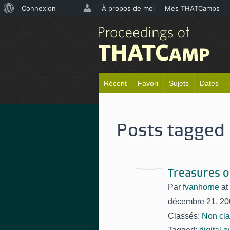
À
Connexion
À propos de moi
Mes THATCamps
propos
de
WordPress
Récent
Favori
Sujets
Dates
Posts tagged 
Treasures o
Par
fvanhorne
at
décembre 21, 20
Classés:
Non cl