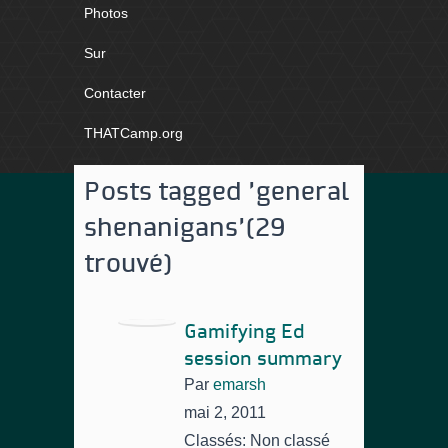
Photos
Sur
Contacter
THATCamp.org
Posts tagged 'general
shenanigans'
(29
trouvé)
Gamifying Ed
session summary
Par
emarsh
mai 2, 2011
Classés: Non classé