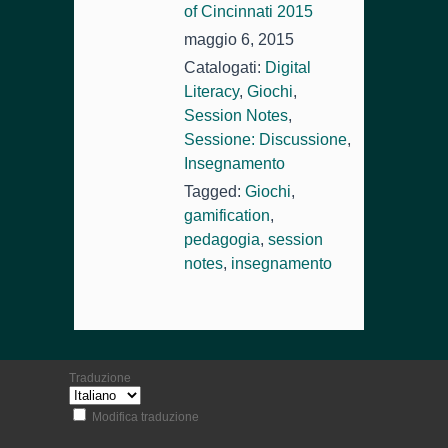
of Cincinnati 2015
maggio 6, 2015
Catalogati:
Digital
Literacy
,
Giochi
,
Session Notes
,
Sessione: Discussione
,
Insegnamento
Tagged:
Giochi
,
gamification
,
pedagogia
,
session
notes
,
insegnamento
Traduzione
Modifica traduzione