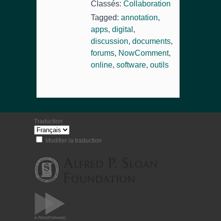
Classés:
Collaboration
Tagged:
annotation
,
apps
,
digital
,
discussion
,
documents
,
forums
,
NowComment
,
online
,
software
,
outils
Traduction
Modifier la traduction