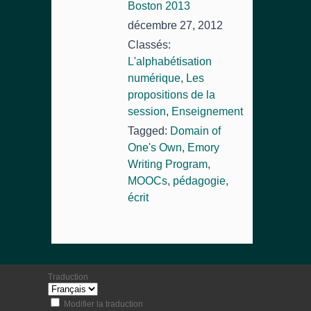
Boston 2013
décembre 27, 2012
Classés:
L'alphabétisation
numérique
,
Les
propositions de la
session
,
Enseignement
Tagged:
Domain of
One's Own
,
Emory
Writing Program
,
MOOCs
,
pédagogie
,
écrit
Traduction
Modifier la traduction