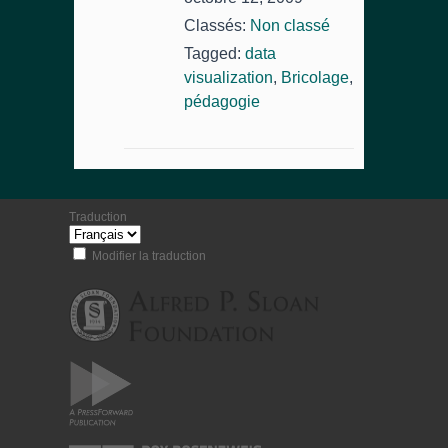
Classés:
Non classé
Tagged:
data
visualization
,
Bricolage
,
pédagogie
Traduction
Modifier la traduction