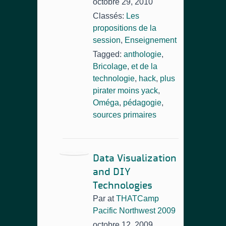
octobre 29, 2010
Classés:
Les
propositions de la
session
,
Enseignement
Tagged:
anthologie
,
Bricolage
,
et de la
technologie
,
hack
,
plus
pirater moins yack
,
Oméga
,
pédagogie
,
sources primaires
Data Visualization
and DIY
Technologies
Par
at
THATCamp
Pacific Northwest 2009
octobre 12, 2009