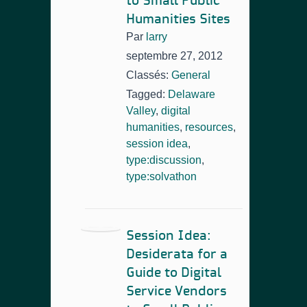
to Small Public
Humanities Sites
Par
larry
septembre 27, 2012
Classés:
General
Tagged:
Delaware
Valley
,
digital
humanities
,
resources
,
session idea
,
type:discussion
,
type:solvathon
Session Idea:
Desiderata for a
Guide to Digital
Service Vendors