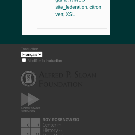
site_federation
,
citron
vert
,
XSL
Traduction
Modifier la traduction