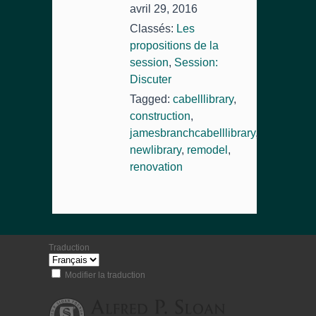
avril 29, 2016
Classés:
Les
propositions de la
session
,
Session:
Discuter
Tagged:
cabelllibrary
,
construction
,
jamesbranchcabelllibrary
,
newlibrary
,
remodel
,
renovation
Traduction
Modifier la traduction