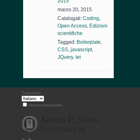
2015
marzo 20, 2015
Catalogati:
Coding
,
Open Access
,
Edizioni
scientifiche
Tagged:
Boilerplate
,
CSS
,
javascript
,
JQuery
,
tei
Traduzione
Modifica traduzione