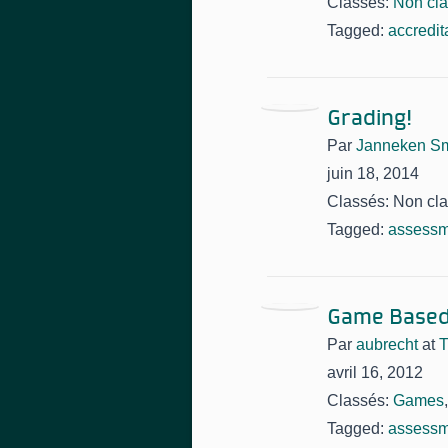
Classés:
Non cl
Tagged:
accredit
Grading!
Par
Janneken S
juin 18, 2014
Classés: Non cl
Tagged:
assessm
Game Based
Par
aubrecht
at
T
avril 16, 2012
Classés:
Games
Tagged:
assessm