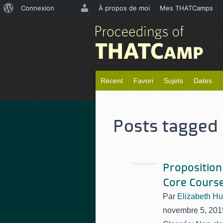
À
Connexion
À propos de moi
Mes THATCamps
propos
de
WordPress
Récent
Favori
Sujets
Dates
Posts tagged
Proposition
Core Cours
Par
Elizabeth Hu
novembre 5, 201