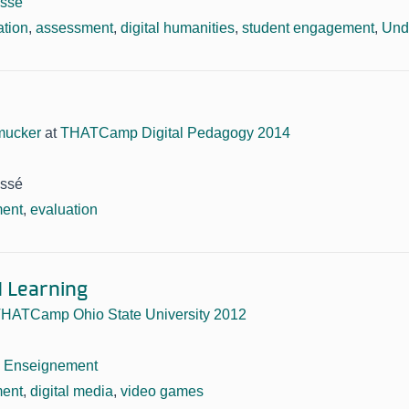
assé
ation
,
assessment
,
digital humanities
,
student engagement
,
Und
mucker
at
THATCamp Digital Pedagogy 2014
assé
ent
,
evaluation
 Learning
HATCamp Ohio State University 2012
,
Enseignement
ent
,
digital media
,
video games