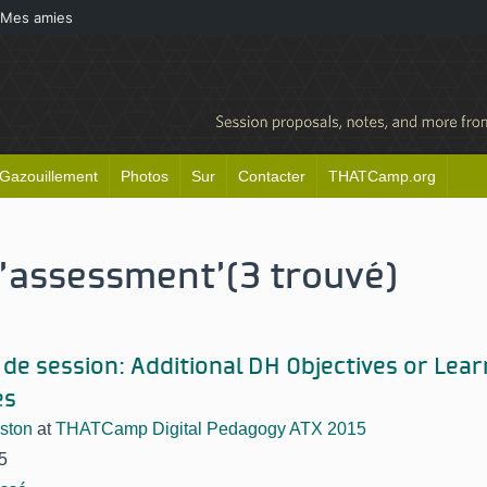
Mes amies
Gazouillement
Photos
Sur
Contacter
THATCamp.org
 'assessment'
(3 trouvé)
 de session: Additional DH Objectives or Lea
es
ston
at
THATCamp Digital Pedagogy ATX 2015
5