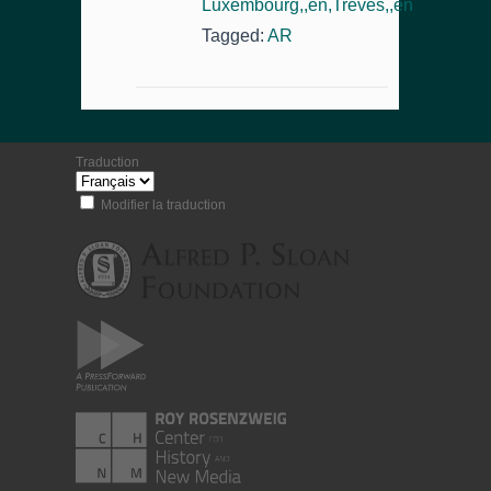
Luxembourg,,en,Trèves,,en
Tagged:
AR
Traduction
Modifier la traduction