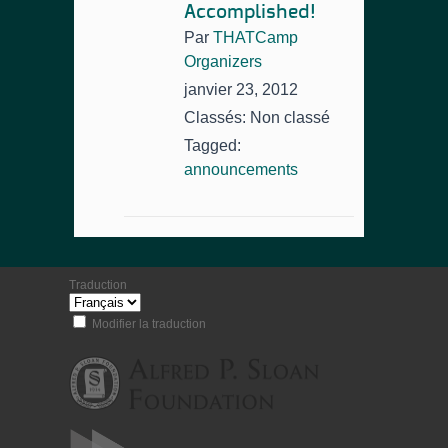
Accomplished!
Par
THATCamp
Organizers
janvier 23, 2012
Classés: Non classé
Tagged:
announcements
Traduction
Modifier la traduction