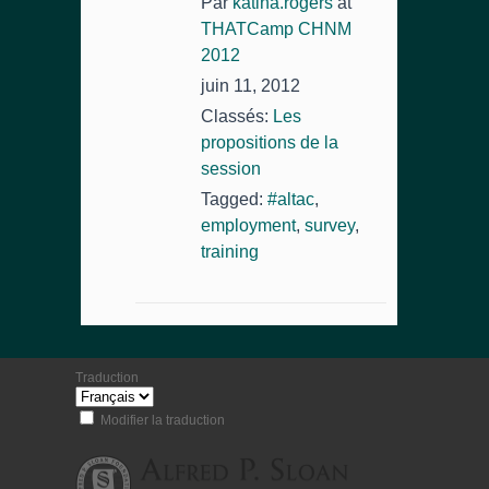
Par
katina.rogers
at
THATCamp CHNM
2012
juin 11, 2012
Classés:
Les
propositions de la
session
Tagged:
#altac
,
employment
,
survey
,
training
Traduction
Modifier la traduction