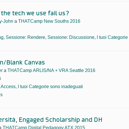
the tech we use fail us?
ay-John
a
THATCamp New Souths 2016
ng
,
Sessione: Rendere
,
Sessione: Discussione
,
I tuoi Categori
on/Blank Canvas
er
a
THATCamp ARLIS/NA + VRA Seattle 2016
6
 Access
,
I tuoi Categorie sono inadeguati
ns
ersità, Engaged Scholarship and DH
a
THATCamp Digital Pedagogy ATX 2015