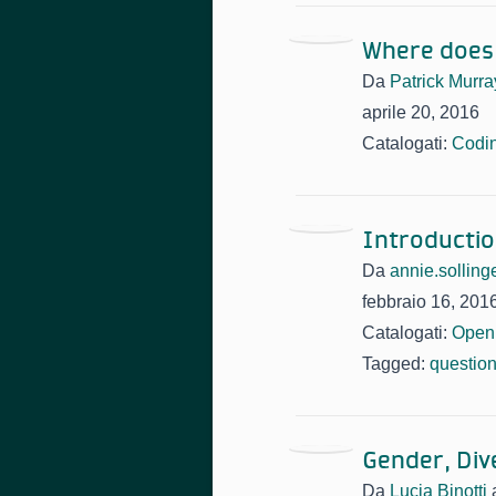
Where does 
Da
Patrick Murr
aprile 20, 2016
Catalogati:
Codi
Introducti
Da
annie.solling
febbraio 16, 201
Catalogati:
Open
Tagged:
questio
Gender, Div
Da
Lucia Binotti