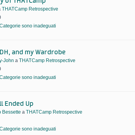
ty of THATCamp
a
THATCamp Retrospective
0
i Categorie sono inadeguati
 DH,
and my Wardrobe
ay-John
a
THATCamp Retrospective
0
i Categorie sono inadeguati
ll Ended Up
p Bessette
a
THATCamp Retrospective
i Categorie sono inadeguati