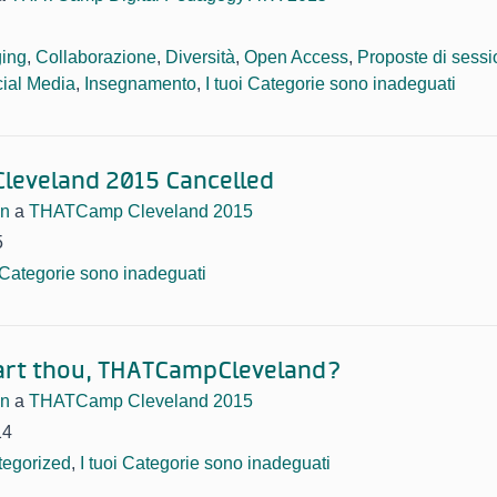
ing
,
Collaborazione
,
Diversità
,
Open Access
,
Proposte di sess
ial Media
,
Insegnamento
,
I tuoi Categorie sono inadeguati
leveland 2015 Cancelled
an
a
THATCamp Cleveland 2015
5
i Categorie sono inadeguati
art thou, THATCampCleveland?
an
a
THATCamp Cleveland 2015
14
egorized
,
I tuoi Categorie sono inadeguati