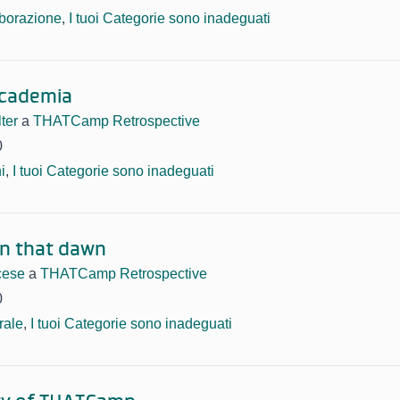
borazione
,
I tuoi Categorie sono inadeguati
Academia
ter
a
THATCamp Retrospective
0
i
,
I tuoi Categorie sono inadeguati
 in that dawn
cese
a
THATCamp Retrospective
0
rale
,
I tuoi Categorie sono inadeguati