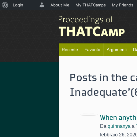
Informazioni
Login
About Me
My THATCamps
My Friends
su
WordPress
Recente
Favorito
Argomenti
D
Posts in the 
Inadequate'
(
When anyth
Da
quinnanya
a
febbraio 26, 202