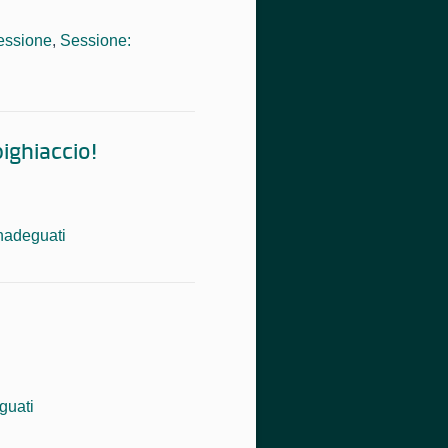
essione
,
Sessione:
ighiaccio!
inadeguati
guati