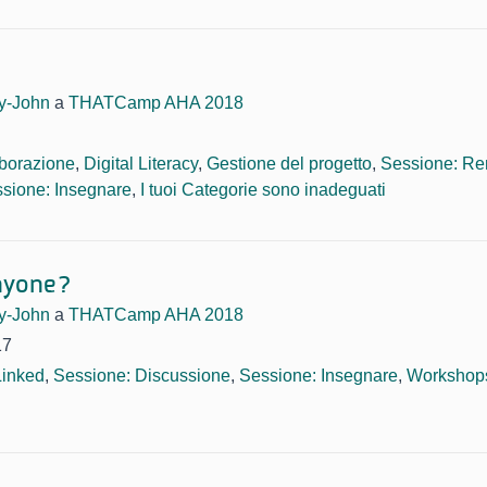
ay-John
a
THATCamp AHA 2018
borazione
,
Digital Literacy
,
Gestione del progetto
,
Sessione: Re
sione: Insegnare
,
I tuoi Categorie sono inadeguati
nyone?
ay-John
a
THATCamp AHA 2018
17
Linked
,
Sessione: Discussione
,
Sessione: Insegnare
,
Workshop