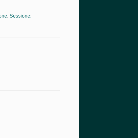
ione
,
Sessione: