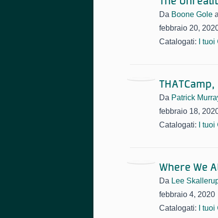
The Unreali
Da
Boone Gole
febbraio 20, 202
Catalogati:
I tuo
THATCamp,
Da
Patrick Murr
febbraio 18, 202
Catalogati:
I tuo
Where We A
Da
Lee Skalleru
febbraio 4, 2020
Catalogati:
I tuo