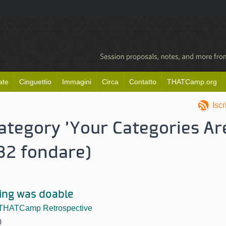
ate
Cinguettio
Immagini
Circa
Contatto
THATCamp.org
Isc
category 'Your Categories Ar
82 fondare)
ing was doable
THATCamp Retrospective
0