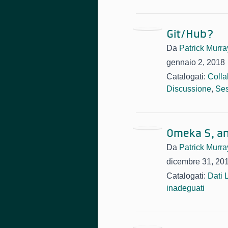
Git/Hub?
Da
Patrick Murr
gennaio 2, 2018
Catalogati:
Colla
Discussione
,
Ses
Omeka S, a
Da
Patrick Murr
dicembre 31, 20
Catalogati:
Dati 
inadeguati