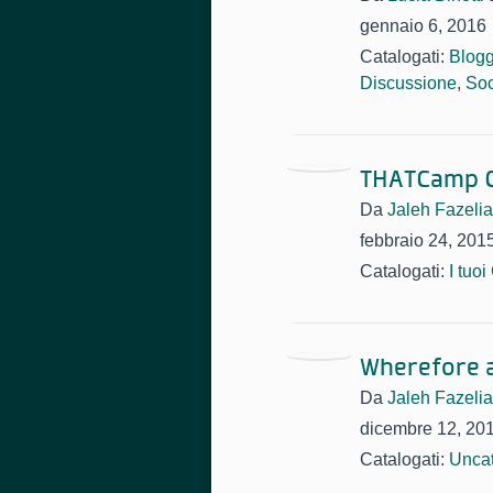
gennaio 6, 2016
Catalogati:
Blogg
Discussione
,
Soc
THATCamp C
Da
Jaleh Fazeli
febbraio 24, 201
Catalogati:
I tuo
Wherefore 
Da
Jaleh Fazeli
dicembre 12, 20
Catalogati:
Uncat