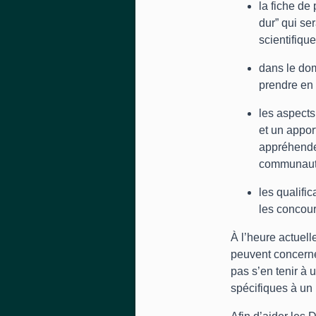
la fiche de
dur” qui se
scientifique
dans le do
prendre en 
les aspects
et un apport
appréhender
communaut
les qualifi
les concour
À l’heure actuell
peuvent concerner
pas s’en tenir à
spécifiques à un 