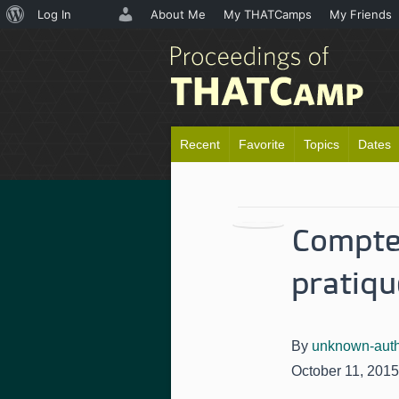
About
Log In
About Me
My THATCamps
My Friends
WordPress
Recent
Favorite
Topics
Dates
Compte 
pratiqu
By
unknown-aut
October 11, 2015