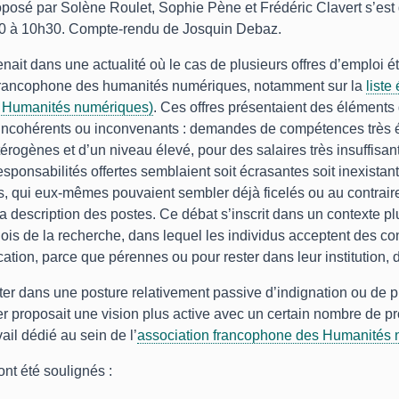
roposé par Solène Roulet, Sophie Pène et Frédéric Clavert s’est 
30 à 10h30. Compte-rendu de Josquin Debaz.
venait dans une actualité où le cas de plusieurs offres d’emploi 
rancophone des humanités numériques, notamment sur la
liste
 Humanités numériques)
. Ces offres présentaient des éléments 
 incohérents ou inconvenants : demandes de compétences très 
étérogènes et d’un niveau élevé, pour des salaires très insuffisan
responsabilités offertes semblaient soit écrasantes soit inexistan
s, qui eux-mêmes pouvaient sembler déjà ficelés ou au contrai
a description des postes. Ce débat s’inscrit dans un contexte pl
is de la recherche, dans lequel les individus acceptent des co
cation, parce que pérennes ou pour rester dans leur institution, d
ter dans une posture relativement passive d’indignation ou de p
er proposait une vision plus active avec un certain nombre de pro
ail dédié au sein de l’
association francophone des Humanités 
ont été soulignés :