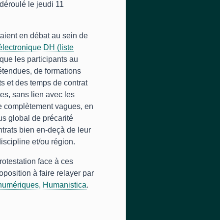
déroulé le jeudi 11
étaient en débat au sein de
 électronique DH (liste
que les participants au
étendues, de formations
ts et des temps de contrat
tes, sans lien avec les
re complètement vagues, en
us global de précarité
ntrats bien en-deçà de leur
iscipline et/ou région.
rotestation face à ces
position à faire relayer par
numériques, Humanistica
.