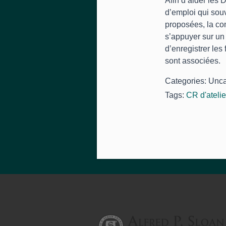
Afin d’aider les
d’emploi qui souv
proposées, la com
s’appuyer sur un 
d’enregistrer les
sont associées.
Categories: Unc
Tags:
CR d'atelie