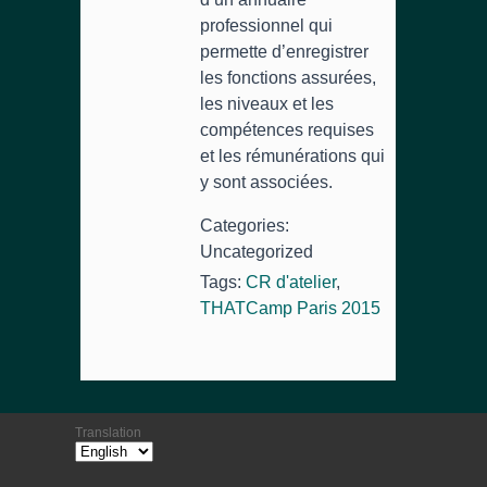
professionnel qui
permette d’enregistrer
les fonctions assurées,
les niveaux et les
compétences requises
et les rémunérations qui
y sont associées.
Categories:
Uncategorized
Tags:
CR d'atelier
,
THATCamp Paris 2015
Translation