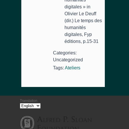
digitales » in
Olivier Le Deuff
(dir.) Le temps des
humanités
digitales, Fyp
éditions, p.15-31
Categories:
Uncategorized
Tags:
Ateliers
Translation