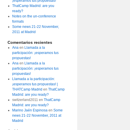
¡esperamos tus propuestas!
ThatCamp Madrid: are you
ready?
Notes on the un-conference
formats
Some news 21-22 November,
2011 at Madrid
Comentarios recientes
Ana
en
Llamada a la
participación: ¡esperamos tus
propuestas!
Ana
en
Llamada a la
participación: ¡esperamos tus
propuestas!
Llamada a la participación:
¡esperamos tus propuestas! |
THATCamp Madrid
en
ThatCamp
Madrid: are you ready?
switzerland2011
en
ThatCamp
Madrid: are you ready?
Marino Jaén Espinosa
en
Some
news 21-22 November, 2011 at
Madrid