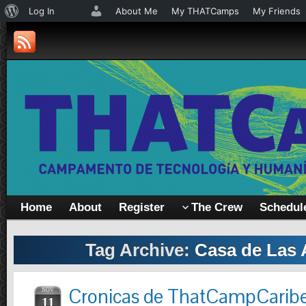
About
Log In
About Me
My THATCamps
My Friends
WordPress
Home
About
Register
The Crew
Schedul
Tag Archive:
Casa de Las 
Cronicas de ThatCampCaribe
NOV
11