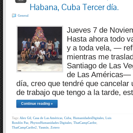
Habana, Cuba Tercer día.
General
Jueves 7 de Novi
Hasta ahora todo v
y a toda vela, — re
mientras me trasla
Santiago de Las V
de Las Américas— .
día, creo que tendré que cancela
de trabajo que tengo a la tarde, e
Continue reading »
Tags:
Alex Gil
,
Casa de Las Américas
,
Cuba
,
HumanidadesDigitales
,
Luis
Rondón Paz
,
PhytonHumanidades Digitales
,
ThatCampCaribe
,
ThatCampCaribe2
,
Yasmín
,
Zotero