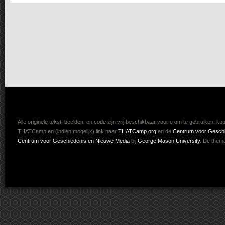
Alle originele tekst, beelden, en code
zijn vrij beschikbaar voor u om te gebruiken, ko
THATCamp en (indien mogelijk) link naar
THATCamp.org
en de
Centrum voor Geschi
Centrum voor Geschiedenis en Nieuwe Media
bij
George Mason University
. De
thema