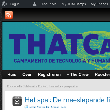
About
Log In
About Me
My THATCamps
My Friends
WordPress
Huis
Over
Registreren
The Crew
Rooste
«
Enciclopedia Colaborativa EcuRed: Resultados y perspectivas
Het spel: De meeslepende fi
OCT
29
Sessie Voorstellen
,
Session: Talk