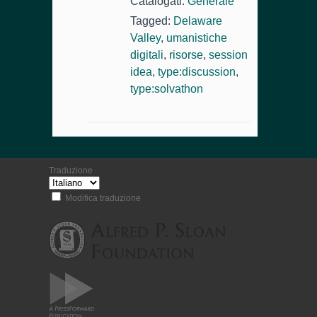
Catalogati:
Generale
Tagged:
Delaware
Valley
,
umanistiche
digitali
,
risorse
,
session
idea
,
type:discussion
,
type:solvathon
Traduzione
Modifica traduzione